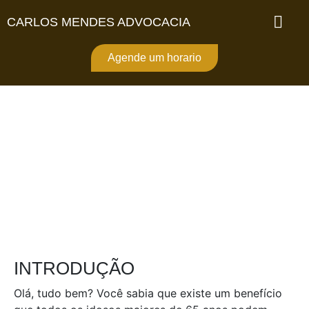
CARLOS MENDES ADVOCACIA
BPC Loas Idoso: posso
receber? (2023)
Agende um horario
INTRODUÇÃO
Olá, tudo bem? Você sabia que existe um benefício