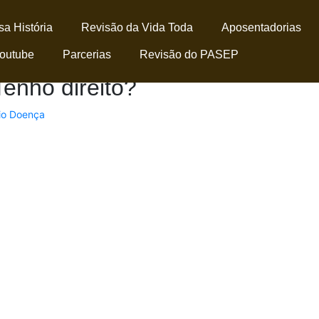
a História
Revisão da Vida Toda
Aposentadorias
outube
Parcerias
Revisão do PASEP
enho direito?
lio Doença