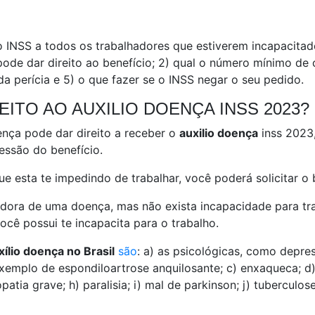
 INSS a todos os trabalhadores que estiverem incapacitad
pode dar direito ao benefício; 2) qual o número mínimo de 
da perícia e 5) o que fazer se o INSS negar o seu pedido.
ITO AO AUXILIO DOENÇA INSS 2023?
oença pode dar direito a receber o
auxilio doença
inss 2023,
cessão do benefício.
 esta te impedindo de trabalhar, você poderá solicitar o b
adora de uma doença, mas não exista incapacidade para trab
ocê possui te incapacita para o trabalho.
ílio doença no Brasil
são
: a) as psicológicas, como depres
xemplo de espondiloartrose anquilosante; c) enxaqueca; d) 
tia grave; h) paralisia; i) mal de parkinson; j) tuberculose