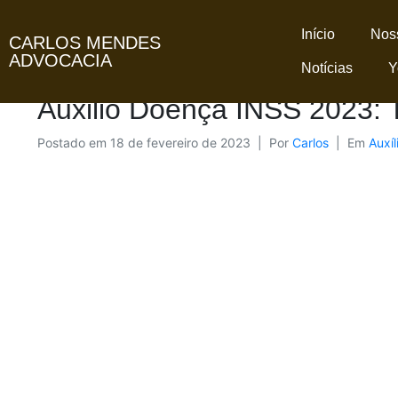
Início
Noss
CARLOS MENDES
ADVOCACIA
Notícias
Y
Auxilio Doença INSS 2023: T
Postado em
18 de fevereiro de 2023
Por
Carlos
Em
Auxí