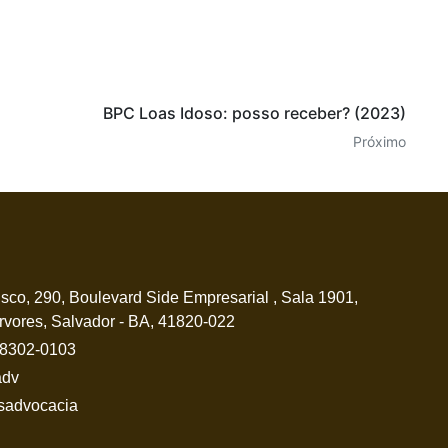
BPC Loas Idoso: posso receber? (2023)
Próximo
sco, 290, Boulevard Side Empresarial , Sala 1901,
vores, Salvador - BA, 41820-022
 98302-0103
adv
sadvocacia