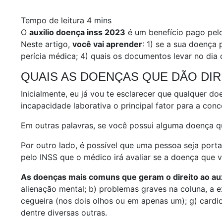
O
auxilio doença inss 2023
é um benefício pago pelo
Neste artigo,
você vai aprender
: 1) se a sua doença 
perícia médica; 4) quais os documentos levar no dia 
QUAIS AS DOENÇAS QUE DÃO DIRE
Inicialmente, eu já vou te esclarecer que qualquer d
incapacidade laborativa o principal fator para a con
Em outras palavras, se você possui alguma doença que
Por outro lado, é possível que uma pessoa seja port
pelo INSS que o médico irá avaliar se a doença que v
As doenças mais comuns que geram o direito ao aux
alienação mental; b) problemas graves na coluna, a e
cegueira (nos dois olhos ou em apenas um); g) cardiopa
dentre diversas outras.