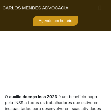
CARLOS MENDES ADVOCACIA
Auxilio Doença INSS
2023: Tenho direito?
Agende um horario
O
auxilio doença inss 2023
é um benefício pago
pelo INSS a todos os trabalhadores que estiverem
incapacitados para desenvolverem suas atividades