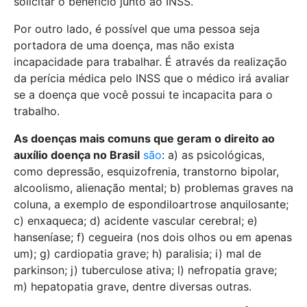
solicitar o benefício junto ao INSS.
Por outro lado, é possível que uma pessoa seja
portadora de uma doença, mas não exista
incapacidade para trabalhar. É através da realização
da perícia médica pelo INSS que o médico irá avaliar
se a doença que você possui te incapacita para o
trabalho.
As doenças mais comuns que geram o direito ao
auxílio doença no Brasil
são
: a) as psicológicas,
como depressão, esquizofrenia, transtorno bipolar,
alcoolismo, alienação mental; b) problemas graves na
coluna, a exemplo de espondiloartrose anquilosante;
c) enxaqueca; d) acidente vascular cerebral; e)
hanseníase; f) cegueira (nos dois olhos ou em apenas
um); g) cardiopatia grave; h) paralisia; i) mal de
parkinson; j) tuberculose ativa; l) nefropatia grave;
m) hepatopatia grave, dentre diversas outras.