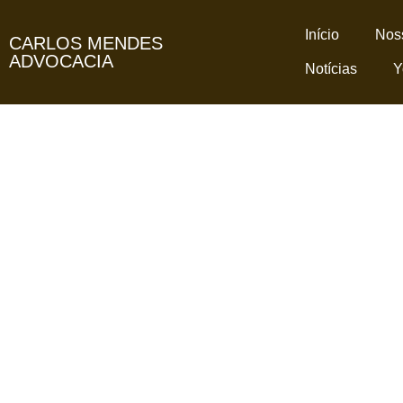
Benefício de pensão por 
Início
Noss
CARLOS MENDES
ADVOCACIA
Notícias
Y